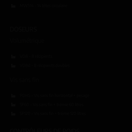
MW514 – 14 têtes circulaire
DOSEURS
Volumétrique
VD8 – 8 récipients
VD8d – 8 récipients doubles
Vis sans fin
PDHS – Vis sans fin horizontal + pesage
SF60 – Vis sans fin + trémie 60 litres
SF120 – Vis sans fin + trémie 120 litres
CONTRÔLEURS DE POIDS