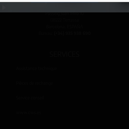
info@collingwood.es
Passeig Joan Miró 10
08222 Terrassa
Barcelona, ESPAÑA
Bureau:
(+34) 935 938 690
SERVICES
Assistance technique
Pièces de rechange
Service conseil
www.cws.es