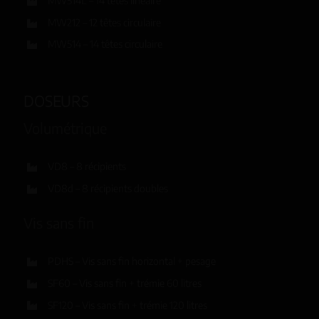
MW514L – 14 têtes linéaire
MW212 – 12 têtes circulaire
MW514 – 14 têtes circulaire
DOSEURS
Volumétrique
VD8 – 8 récipients
VD8d – 8 récipients doubles
Vis sans fin
PDHS – Vis sans fin horizontal + pesage
SF60 – Vis sans fin + trémie 60 litres
SF120 – Vis sans fin + trémie 120 litres