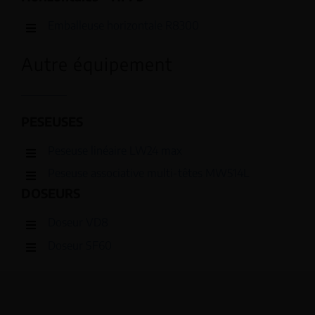
Emballeuse horizontale R8300
Autre équipement
PESEUSES
Peseuse linéaire LW24 max
Peseuse associative multi-têtes MW514L
DOSEURS
Doseur VD8
Doseur SF60