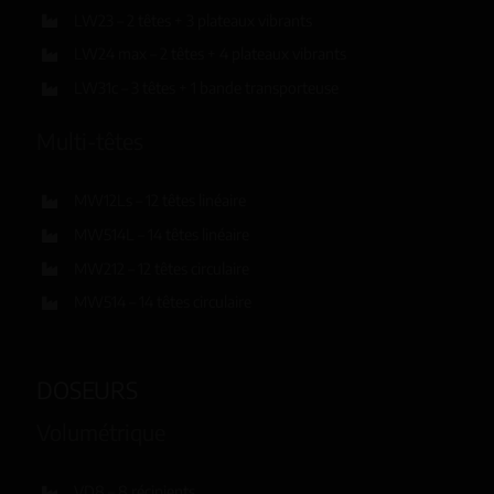
LW23 – 2 têtes + 3 plateaux vibrants
LW24 max – 2 têtes + 4 plateaux vibrants
LW31c – 3 têtes + 1 bande transporteuse
Multi-têtes
MW12Ls – 12 têtes linéaire
MW514L – 14 têtes linéaire
MW212 – 12 têtes circulaire
MW514 – 14 têtes circulaire
DOSEURS
Volumétrique
VD8 – 8 récipients