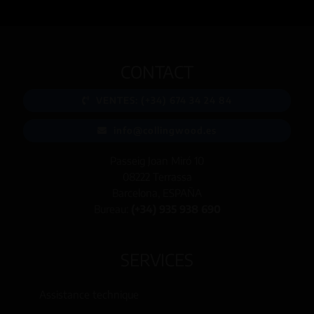
CONTACT
VENTES: (+34) 674 34 24 84
info@collingwood.es
Passeig Joan Miró 10
08222 Terrassa
Barcelona, ESPAÑA
Bureau:
(+34) 935 938 690
SERVICES
Assistance technique