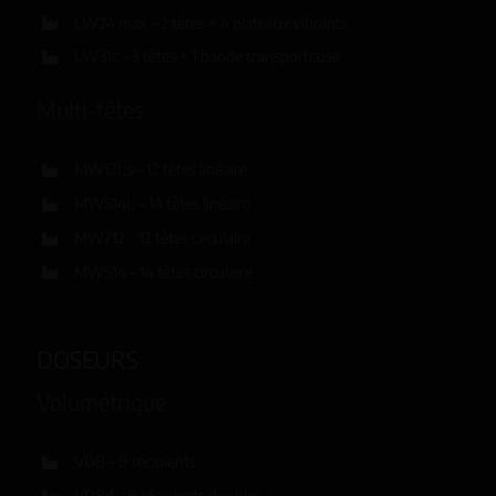
LW24 max – 2 têtes + 4 plateaux vibrants
LW31c – 3 têtes + 1 bande transporteuse
Multi-têtes
MW12Ls – 12 têtes linéaire
MW514L – 14 têtes linéaire
MW212 – 12 têtes circulaire
MW514 – 14 têtes circulaire
DOSEURS
Volumétrique
VD8 – 8 récipients
VD8d – 8 récipients doubles