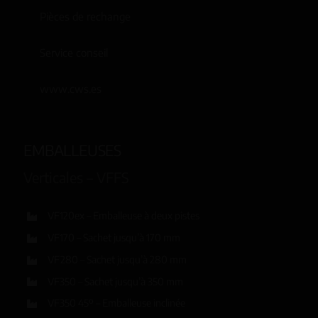
Pièces de rechange
Service conseil
www.cws.es
EMBALLEUSES
Verticales – VFFS
VF120ex – Emballeuse à deux pistes
VF170 – Sachet jusqu’à 170 mm
VF280 – Sachet jusqu’à 280 mm
VF350 – Sachet jusqu’à 350 mm
VF350 45º – Emballeuse inclinée