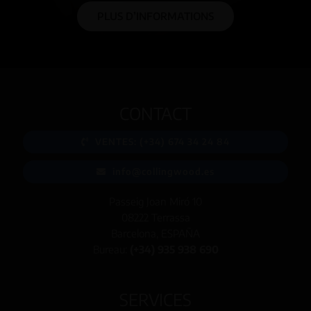
PLUS D’INFORMATIONS
CONTACT
VENTES: (+34) 674 34 24 84
info@collingwood.es
Passeig Joan Miró 10
08222 Terrassa
Barcelona, ESPAÑA
Bureau:
(+34) 935 938 690
SERVICES