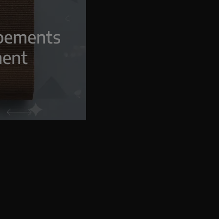
ipements
ment