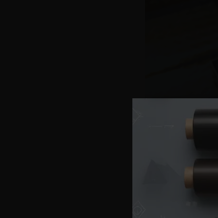
Équipement 
PESEUSES
Associative multi