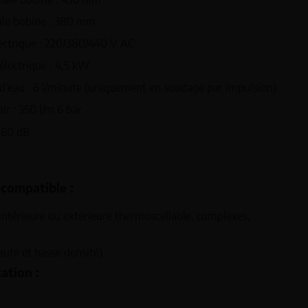
le bobine : 380 mm
ectrique : 220/380/440 V AC
lectrique : 4,5 kW
eau : 6 l/minute (uniquement en soudage par impulsion)
ir : 350 l/m 6 bar
 60 dB
 compatible :
intérieure ou extérieure thermoscellable, complexes,
aute et basse densité)
ation :
t