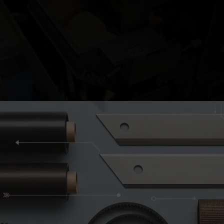
assemblable
Informations sur les cookies
Ce site Web utilise ses propres cookies et ceux de tiers à des fins techniques,
-têtes
de personnalisation et d'analyse pour améliorer nos services en analysant
vos habitudes de navigation. Vous pouvez obtenir des informations sur