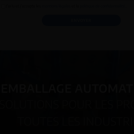
J’ai lu et j’accepte les
mentions légales
et la
politique de confidentialité.
.
ENVOYER
EMBALLAGE AUTOMAT
 SOLUTIONS POUR LES PR
TOUTES LES INDUSTRI