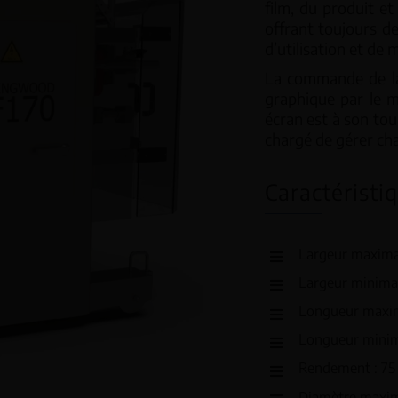
film, du produit et
offrant toujours d
d’utilisation et de
ticales – VFFS
Peseuses linéaires
La commande de la 
graphique par le 
rizontales – HFFS
Peseuses associat
écran est à son to
chargé de gérer cha
Contrôleur de poid
Caractéristi
Largeur maxima
Largeur minima
Longueur maxim
Longueur minim
Rendement : 75
Diamètre maxim