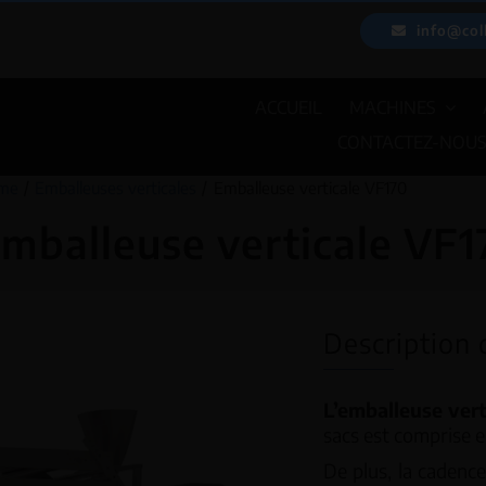
Passer
info@col
au
contenu
ACCUEIL
MACHINES
CONTACTEZ-NOU
me
Emballeuses verticales
Emballeuse verticale VF170
mballeuse verticale VF1
Description 
L’emballeuse vert
sacs est comprise 
De plus, la cadenc
EMBALLEUSES
PESEUSES 