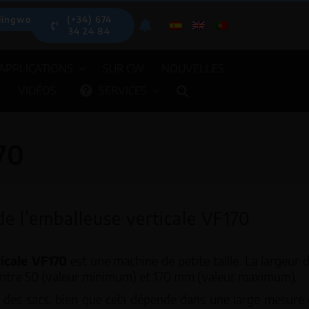
lingwood.es
(+34) 674
34 24 84
APPLICATIONS
SUR CW
NOUVELLES
S
VIDÉOS
SERVICES
70
de l’emballeuse verticale VF170
icale VF170
est une machine de petite taille. La largeur 
entre 50 (valeur minimum) et 170 mm (valeur maximum).
e des sacs, bien que cela dépende dans une large mesure
DOSEURS AUTOMATIQ
AUTOMATIQUES