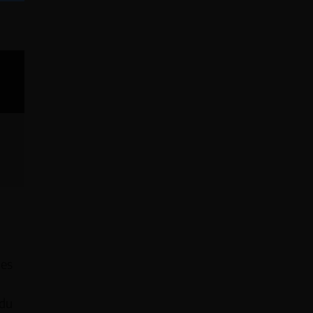
des
 du
UES
ACCESSOIRES