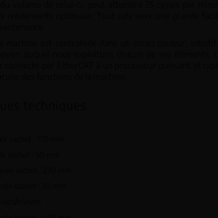
 du volume de celui-ci, peut atteindre 75 cycles par minu
es rendements optimaux. Tout cela avec une grande facil
 maintenance.
Doseurs volumétriques VD
 LW
machine est centralisée dans un écran couleur, intuitif
moyen duquel nous exploitons chacun de ses éléments. 
Doseurs à vis sans fin SF
ives multi-têtes MW
ur connecté par EtherCAT à un processeur puissant et rap
cune des fonctions de la machine.
s CH
ques techniques
le sachet : 170 mm
le sachet : 50 mm
ale sachet : 230 mm
ale sachet : 30 mm
 sacs/minute
ale bobine : 430 mm