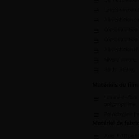
Largeur maxima
Alimentation él
Consommation é
Consommation d’
Alimentation d’a
Niveau sonore :
Poids : 769 kg.
Matériels du film
Laminé de face 
polypropylène
Polyéthylène (h
Matériel de fabric
Acier F-111 pein