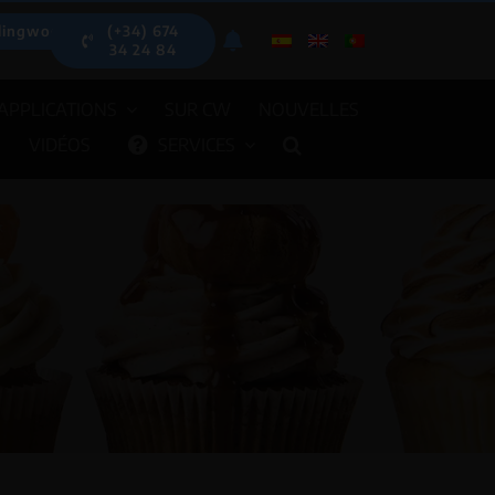
lingwood.es
(+34) 674
34 24 84
APPLICATIONS
SUR CW
NOUVELLES
S
VIDÉOS
SERVICES
DOSEURS AUTOMA
EUSES AUTOMATIQUES