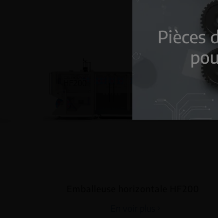
Pièces 
pou
Emballeuse horizontale HF200
En voir plus