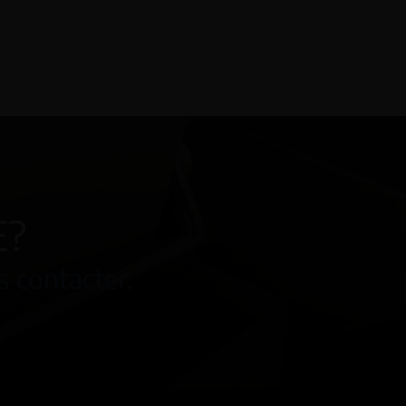
E?
s contacter.