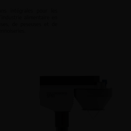
ns intégrales pour les
industrie alimentaire en
Doseurs volumétriques VD
néaires LW
uses, de peseuses et de
ennoiseries.
Doseurs à vis sans fin SF
sociatives multi-têtes MW
de poids CH