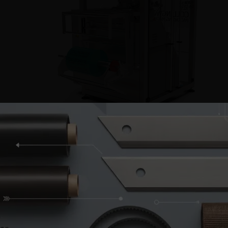
Emballeuse verticale VF350 45°
En voir plus
Informations sur les cookies
Ce site Web utilise ses propres cookies et ceux de tiers à des fins techniques,
de personnalisation et d'analyse pour améliorer nos services en analysant
vos habitudes de navigation. Vous pouvez obtenir des informations sur