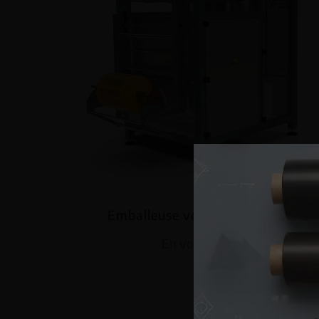
Emballeuse verticale VF350
En voir plus