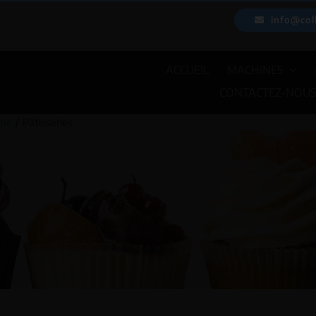
Passer
info@col
au
contenu
ACCUEIL
MACHINES
CONTACTEZ-NOU
me
Pâtisseries
EMBALLEUSES
PES