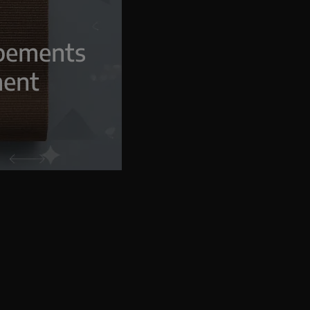
ipements
ment