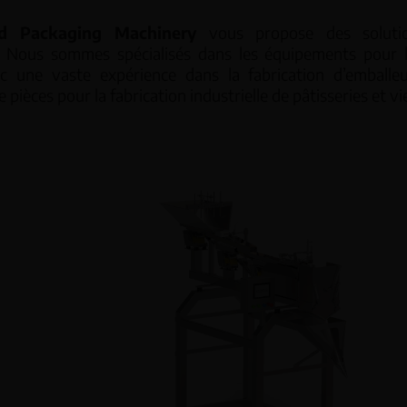
od Packaging Machinery
vous propose des solutio
. Nous sommes spécialisés dans les équipements pour l’
Verticales – VFFS
Peseuses li
ec une vaste expérience dans la fabrication d’emballe
pièces pour la fabrication industrielle de pâtisseries et vi
Horizontales – HFFS
Peseuses as
Contrôleur 