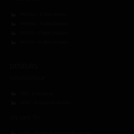
MW12Ls – 12 têtes linéaire
MW514L – 14 têtes linéaire
MW212 – 12 têtes circulaire
MW514 – 14 têtes circulaire
DOSEURS
Volumétrique
VD8 – 8 récipients
VD8d – 8 récipients doubles
Vis sans fin
PDHS – Vis sans fin horizontal + pesage