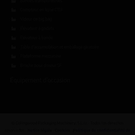
Bandes transporteuses
Compteur en ligne CTU
Videur de big bag
Élévateur à godets
Élévateur à bande
Table d’accumulation et emballage giratoire
Plateforme mezzanine
Broche pour doseur SF
Équipement d’occasion
© Collingwood Packaging Machinery, S.L.U. · Todos los derechos
reservados ·
Notice légale
·
Cookies
·
Politique de confidentialité de