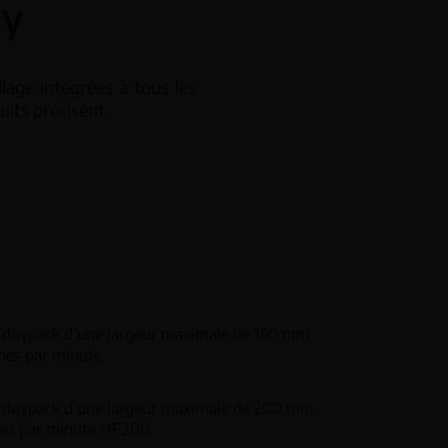
ry
Doseurs volumétriques VD
 LW
lage intégrées à tous les
its précisent.
Doseurs à vis sans fin SF
ives multi-têtes MW
s CH
s doypack d’une largeur maximale de 150 mm
hes par minute
s doypack d’une largeur maximale de 200 mm
hes par minute HF200