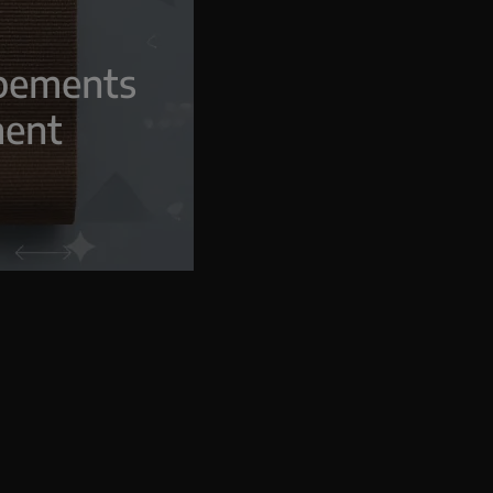
ipements
ment