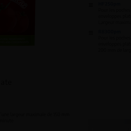
HF250pm
Pour les poches
enveloppes plat
Largeur maxim
R8300pm
Pour les poches
enveloppes plat
200 mm de lar
late
 d’une largeur maximale de 150 mm
 minute