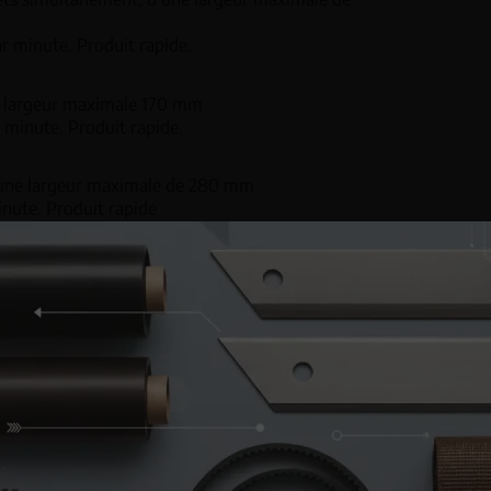
ar minute. Produit rapide.
e largeur maximale 170 mm
 minute. Produit rapide.
d’une largeur maximale de 280 mm
inute. Produit rapide
’une largeur maximale de 350 mm
inute. Grande diversité de produits
’une largeur maximale de 350 mm
nute. Produits délicats
Informations sur les cookies
d’une largeur maximale de 500 mm
Ce site Web utilise ses propres cookies et ceux de tiers à des fins techniques,
inute. Produits de volume considérable.
de personnalisation et d'analyse pour améliorer nos services en analysant
vos habitudes de navigation. Vous pouvez obtenir des informations sur