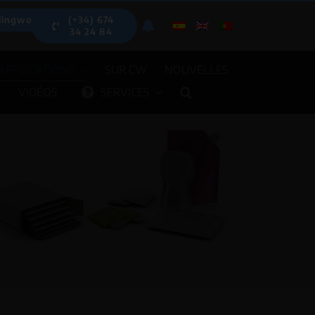
lingwood.es
(+34) 674
34 24 84
APPLICATIONS
SUR CW
NOUVELLES
S
VIDÉOS
SERVICES
DOSEURS AUTOMATIQ
AUTOMATIQUES