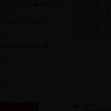
 d’une largeur maximale de 200 mm
minute
de type doypack ou pour les
mm
de type doypack ou pour les
mm
er
VF120ex
Pour deux sache