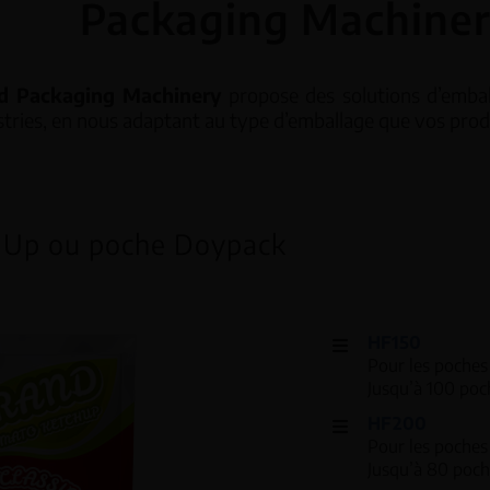
Packaging Machine
ticales – VFFS
Peseuses linéaires
d Packaging Machinery
propose des solutions d’embal
stries, en nous adaptant au type d’emballage que vos produ
rizontales – HFFS
Peseuses associat
Contrôleur de poid
 Up ou poche Doypack
HF150
Pour les poche
Jusqu’à 100 poc
HF200
Pour les poche
Jusqu’à 80 poc