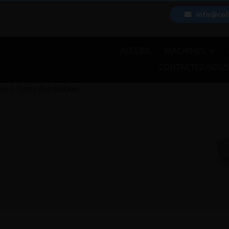
Passer
info@col
au
contenu
ACCUEIL
MACHINES
CONTACTEZ-NOU
me
Types d’emballage
EMBALLEUSES
PESEUSES 