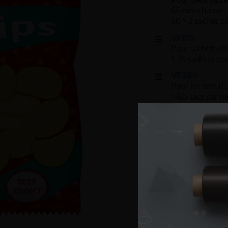
65 mm chacun
60 × 2 saches p
VF170
Pour sachets d
1-75 sachets par
VF280
Pour les sacs 
1-60 sacs par m
VF350
Pour les sacs d
1-50 sacs par m
VF350 45°
Pour les sacs d
1-40 sacs par mi
VF500
Pour les sacs 
1-30 sacs par m