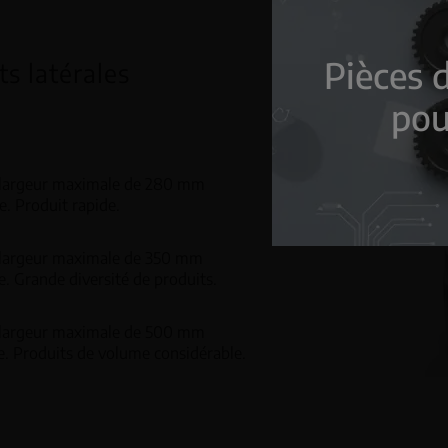
Pièces 
ts latérales
pou
e largeur maximale de 280 mm
e. Produit rapide.
e largeur maximale de 350 mm
e. Grande diversité de produits.
e largeur maximale de 500 mm
e. Produits de volume considérable.