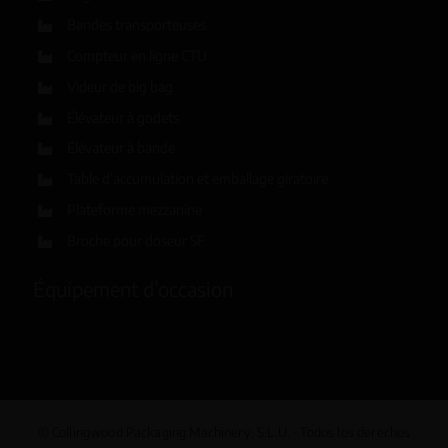
Bandes transporteuses
Compteur en ligne CTU
Videur de big bag
Élévateur à godets
Élévateur à bande
Table d’accumulation et emballage giratoire
Plateforme mezzanine
Broche pour doseur SF
Équipement d’occasion
© Collingwood Packaging Machinery, S.L.U. · Todos los derechos