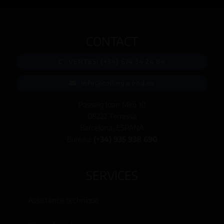
CONTACT
VENTES: (+34) 674 34 24 84
info@collingwood.es
Passeig Joan Miró 10
08222 Terrassa
Barcelona, ESPAÑA
Bureau:
(+34) 935 938 690
SERVICES
Assistance technique