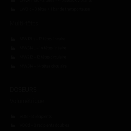
LW24 max – 2 têtes + 4 plateaux vibrants
LW31c – 3 têtes + 1 bande transporteuse
Multi-têtes
MW12Ls – 12 têtes linéaire
MW514L – 14 têtes linéaire
MW212 – 12 têtes circulaire
MW514 – 14 têtes circulaire
DOSEURS
Volumétrique
VD8 – 8 récipients
VD8d – 8 récipients doubles