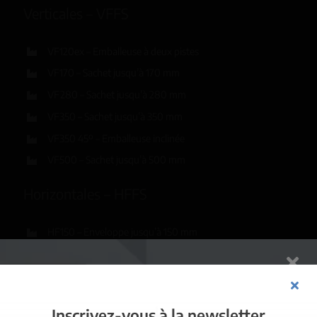
Verticales – VFFS
VF120ex – Emballeuse à deux pistes
VF170 – Sachet jusqu’à 170 mm
VF280 – Sachet jusqu’à 280 mm
VF350 – Sachet jusqu’à 350 mm
VF350 45º – Emballeuse inclinée
VF500 – Sachet jusqu’à 500 mm
Horizontales – HFFS
HF150 – Enveloppe jusqu’à 150 mm
HF200 – Enveloppe jusqu’à 200 mm
HF250pm – Enveloppe préformée linéaire
R8300pm – Enveloppe préformée circulaire
Inscrivez-vous à la newsletter