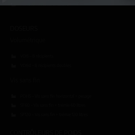
MW514 – 14 têtes circulaire
DOSEURS
Volumétrique
VD8 – 8 récipients
VD8d – 8 récipients doubles
Vis sans fin
PDHS – Vis sans fin horizontal + pesage
SF60 – Vis sans fin + trémie 60 litres
SF120 – Vis sans fin + trémie 120 litres
CONTRÔLEURS DE POIDS