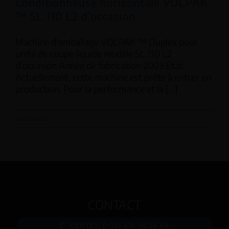
Conditionneuse horizontale VOLPAK
™ SL 110 L2 d’occasion
Machine d'emballage VOLPAK ™ Duplex pour
unité de coupe liquide modèle SL 110 L2
d'occasion Année de fabrication 2003 État:
Actuellement, cette machine est prête à entrer en
production. Pour la performance et la [...]
Lire la suite
CONTACT
VENTES: (+34) 674 34 24 84