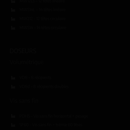
MW12Ls – 12 têtes linéaire
MW514L – 14 têtes linéaire
MW212 – 12 têtes circulaire
MW514 – 14 têtes circulaire
DOSEURS
Volumétrique
VD8 – 8 récipients
VD8d – 8 récipients doubles
Vis sans fin
PDHS – Vis sans fin horizontal + pesage
SF60 – Vis sans fin + trémie 60 litres