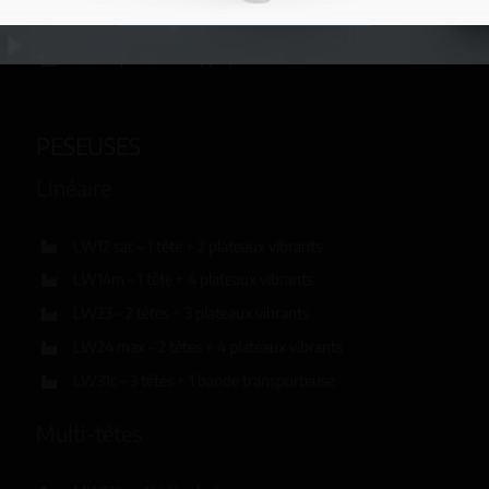
PLUS D’INFORMATIONS →
HF250pm – Enveloppe préformée linéaire
R8300pm – Enveloppe préformée circulaire
PESEUSES
Linéaire
LW12 sac – 1 tête + 2 plateaux vibrants
LW14m – 1 tête + 4 plateaux vibrants
LW23 – 2 têtes + 3 plateaux vibrants
LW24 max – 2 têtes + 4 plateaux vibrants
LW31c – 3 têtes + 1 bande transporteuse
Multi-têtes