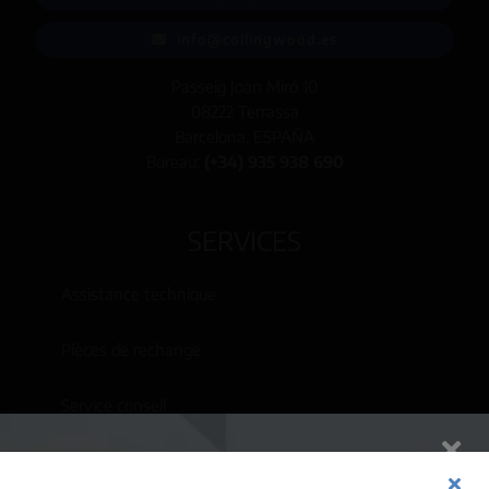
info@collingwood.es
Passeig Joan Miró 10
08222 Terrassa
Barcelona, ESPAÑA
Bureau:
(+34) 935 938 690
SERVICES
Assistance technique
Pièces de rechange
Service conseil
www.cws.es